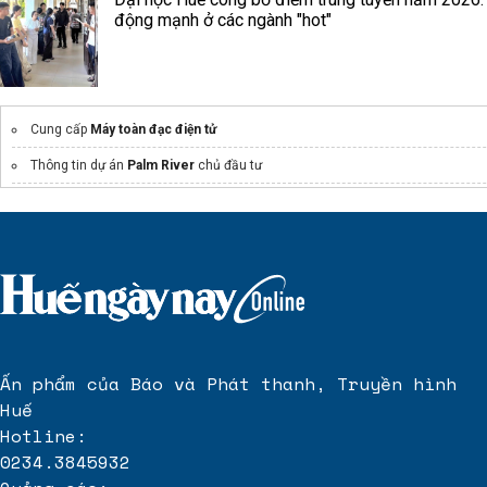
động mạnh ở các ngành "hot"
Cung cấp
Máy toàn đạc điện tử
Thông tin dự án
Palm River
chủ đầu tư
metro city hoà lạc
kita
Chính sách thanh toán
bcons central park
biên hòa
Sun Group
Sun Galaxy Complex
Đà Nẵng
Giá Bán
Rivea Hanoi
Hoàng Mai
Khu căn hộ cao cấp
Setia
của KĐT sinh thái Eco Xuân
Ấn phẩm của Báo và Phát thanh, Truyền hình
Huế
Hotline:
0234.3845932