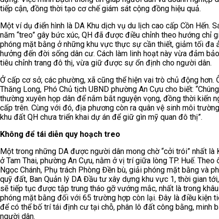
tiếp cận, đồng thời tạo cơ chế giám sát cộng đồng hiệu quả.
Một ví dụ điển hình là DA Khu dịch vụ du lịch cao cấp Cồn Hến. S
năm “treo” gây bức xúc, QH đã được điều chỉnh theo hướng chỉ g
phóng mặt bằng ở những khu vực thực sự cần thiết, giảm tối đa 
hưởng đến đời sống dân cư. Cách làm linh hoạt này vừa đảm bả
tiêu chỉnh trang đô thị, vừa giữ được sự ổn định cho người dân.
Ở cấp cơ sở, các phường, xã cũng thể hiện vai trò chủ động hơn.
Thăng Long, Phó Chủ tịch UBND phường An Cựu cho biết: “Chúng 
thường xuyên họp dân để nắm bắt nguyện vọng, đồng thời kiến ng
cấp trên. Cùng với đó, địa phương còn ra quân vệ sinh môi trường
khu đất QH chưa triển khai dự án để giữ gìn mỹ quan đô thị”.
Không để tái diễn quy hoạch treo
Một trong những DA được người dân mong chờ “cởi trói” nhất là 
ở Tam Thai, phường An Cựu, nằm ở vị trí giữa lòng TP. Huế. Theo 
Ngọc Chánh, Phụ trách Phòng Đền bù, giải phóng mặt bằng và phá
quỹ đất, Ban Quản lý DA Đầu tư xây dựng khu vực 1, thời gian tới
sẽ tiếp tục được tập trung tháo gỡ vướng mắc, nhất là trong khâu
phóng mặt bằng đối với 65 trường hợp còn lại. Đây là điều kiện t
để có thể bố trí tái định cư tại chỗ, phân lô đất công bằng, minh 
người dân.