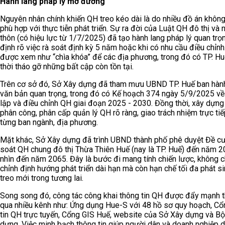
Hành lang pháp lý mở đường
Nguyên nhân chính khiến QH treo kéo dài là do nhiều đồ án khôn
phù hợp với thực tiễn phát triển. Sự ra đời của Luật QH đô thị và 
thôn (có hiệu lực từ 1/7/2025) đã tạo hành lang pháp lý quan trọ
định rõ việc rà soát định kỳ 5 năm hoặc khi có nhu cầu điều chỉnh
được xem như “chìa khóa” để các địa phương, trong đó có TP. Hu
thời tháo gỡ những bất cập còn tồn tại.
Trên cơ sở đó, Sở Xây dựng đã tham mưu UBND TP. Huế ban hàn
văn bản quan trọng, trong đó có Kế hoạch 374 ngày 5/9/2025 về
lập và điều chỉnh QH giai đoạn 2025 - 2030. Đồng thời, xây dựng
phân công, phân cấp quản lý QH rõ ràng, giao trách nhiệm trực ti
từng ban ngành, địa phương.
Mặt khác, Sở Xây dựng đã trình UBND thành phố phê duyệt Đề c
soát QH chung đô thị Thừa Thiên Huế (nay là TP. Huế) đến năm 2
nhìn đến năm 2065. Đây là bước đi mang tính chiến lược, không c
chỉnh định hướng phát triển dài hạn mà còn hạn chế tối đa phát s
treo mới trong tương lai.
Song song đó, công tác công khai thông tin QH được đẩy mạnh 
qua nhiều kênh như: Ứng dụng Hue-S với 48 hồ sơ quy hoạch, Cổ
tin QH trực tuyến, Cổng GIS Huế, website của Sở Xây dựng và B
dựng. Việc minh bạch thông tin giúp người dân và doanh nghiệp 