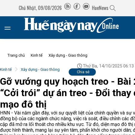
Chủ Nhật, 09/08/2026
HueNews
Trang chủ
Kinh tế
Xây dựng - Giao thông
Thứ Ba, 14/10/2025 06:13
Kinh tế
Xây dựng - Giao thông
Chia sẻ
Gỡ vướng quy hoạch treo - Bài 
“Cởi trói” dự án treo - Đổi thay
mạo đô thị
HNN - Vài năm gần đây, với sự quyết liệt của chính quyền và sự 
đồng bộ của các ngành chức năng, việc rà soát, điều chỉnh các đ
cập đã mở ra lối thoát cho nhiều khu vực. Từ đó, diện mạo đô thị
được hình thành, mang lại sự yên tâm, phấn khởi cho người dân;