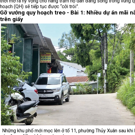
thời mở ra hy vọng cho hàng trăm hộ dân đang sống trong vùng 
hoạch (QH) sẽ tiếp tục được “cởi trói”.
Gỡ vướng quy hoạch treo - Bài 1: Nhiều dự án mãi nằ
trên giấy
Những khu phố mới mọc lên ở tổ 11, phường Thủy Xuân sau khi 