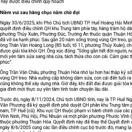
này được điều chỉnh quy hoạch
Niềm vui sau hàng chục năm chờ đợi
Ngày 30/6/2025, khi Phó Chủ tịch UBND TP. Huế Hoàng Hải Min
quyết định điều chỉnh QH khu Trung tâm phía tây, hàng trăm hộ dâ
phường Thủy Xuân, Phường Đúc, Trường An thuộc quận Thuận Hó
đã vỡ òa hạnh phúc. Sau gần 20 năm sống trong vùng QH treo, gi
ông Thân Văn Hoàng Long (85 tuổi, tổ 11, phường Thủy Xuân), ch
được giải tỏa khỏi QH. Ông xúc động: “Sống gần hết đời người, na
mới yên tâm sửa sang nhà cửa, tách thửa cho con cái. Cảm giác 
phúc”.
Ông Trần Văn Châu, phường Thuận Hóa nhớ lại hơn hai thập kỷ s
vùng QH treo: Nhà xuống cấp không dám sửa, con cái đến tuổi ra
cũng không thể xây dựng nhà. Giờ đây, khi đất đai được giải tỏa 
gia đình mới thực sự yên tâm tính toán chuyện lâu dài.
Trước đó, ngày 8/11/2024, Chủ tịch UBND tỉnh, nay là TP. Huế N
Văn Phương đã ký quyết định phê duyệt QH phân khu Trung tâm 
nam, TP. Huế (cũ). Khu vực QH thuộc phạm vi hành chính của các
Vĩnh Ninh, Phú Hội, Phú Nhuận và một phần phường Phước Vĩnh (
thuộc phường Thuận Hóa. Quyết định này đã thay thế Quyết định
ngày 8/6/2005 cùng các lần điều chỉnh cục bộ trước đó, mang lại