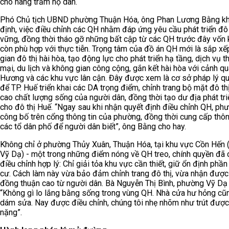
cho hàng trăm hộ dân.
Phó Chủ tịch UBND phường Thuận Hóa, ông Phan Lương Bằng k
định, việc điều chỉnh các QH nhằm đáp ứng yêu cầu phát triển đô 
vững, đồng thời tháo gỡ những bất cập từ các QH trước đây vốn
còn phù hợp với thực tiễn. Trọng tâm của đồ án QH mới là sắp x
gian đô thị hài hòa, tạo động lực cho phát triển hạ tầng, dịch vụ 
mại, du lịch và không gian công cộng, gắn kết hài hòa với cảnh q
Hương và các khu vực lân cận. Đây được xem là cơ sở pháp lý qu
để TP. Huế triển khai các DA trọng điểm, chỉnh trang bộ mặt đô th
cao chất lượng sống của người dân, đồng thời tạo dư địa phát tr
cho đô thị Huế. “Ngay sau khi nhận quyết định điều chỉnh QH, ph
công bố trên cổng thông tin của phường, đồng thời cung cấp thôn
các tổ dân phố để người dân biết”, ông Bằng cho hay.
Không chỉ ở phường Thủy Xuân, Thuận Hóa, tại khu vực Cồn Hến
Vỹ Dạ) - một trong những điểm nóng về QH treo, chính quyền đã
điều chỉnh hợp lý: Chỉ giải tỏa khu vực cần thiết, giữ ổn định phần
cư. Cách làm này vừa bảo đảm chỉnh trang đô thị, vừa nhận đượ
đồng thuận cao từ người dân. Bà Nguyễn Thị Bình, phường Vỹ Dạ 
“Không gì lo lắng bằng sống trong vùng QH. Nhà cửa hư hỏng cũ
dám sửa. Nay được điều chỉnh, chúng tôi nhẹ nhõm như trút đượ
nặng”.