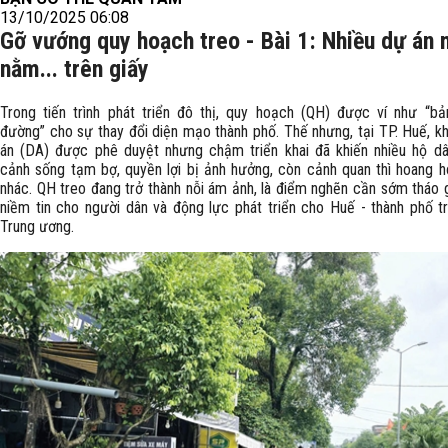
13/10/2025 06:08
Gỡ vướng quy hoạch treo - Bài 1: Nhiều dự án 
nằm... trên giấy
Trong tiến trình phát triển đô thị, quy hoạch (QH) được ví như “b
đường” cho sự thay đổi diện mạo thành phố. Thế nhưng, tại TP. Huế, kh
án (DA) được phê duyệt nhưng chậm triển khai đã khiến nhiều hộ dâ
cảnh sống tạm bợ, quyền lợi bị ảnh hưởng, còn cảnh quan thì hoang h
nhác. QH treo đang trở thành nỗi ám ảnh, là điểm nghẽn cần sớm tháo 
niềm tin cho người dân và động lực phát triển cho Huế - thành phố t
Trung ương.