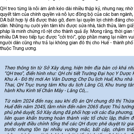
QH treo từng là nỗi ám ảnh kéo dài nhiều thập kỷ, nhưng nay, nhờ
quyết tâm của chính quyền và nỗ lực đồng bộ của các ban ngành,
DA bất hợp lý đã được tháo gỡ, đem lại quyền lợi chính đáng ch
dân. Những nụ cười yên tâm khi được sửa nhà, tách thửa, làm giấ
pháp là minh chứng rõ rệt cho thành quả ấy. Mong rằng, thời gian t
nhiều DA treo tiếp tục được “cởi trói”, góp phần mang lại niềm vu
người dân cũng như trả lại không gian đô thị cho Huế - thành phố
thuộc Trung ương.
Theo thông tin từ Sở Xây dựng, hiện trên địa bàn có khá nh
“QH treo”, điển hình như: QH chi tiết Trường Đại học Y Dược 
Khu A - Đô thị mới An Vân Dương; Chợ Du lịch Huế, Khu nhà
Thai, QH Trục trung tâm Khu du lịch Lăng Cô, Khu trung tâ
hành Khu Kinh tế Chân Mây - Lăng Cô,…
Từ năm 2024 đến nay, sau khi đồ án QH chung đô thị Thừa
Huế đến năm 2045, tầm nhìn đến năm 2065 được Thủ tướng
phủ phê duyệt, Sở Xây dựng đã phối hợp với các địa phương, 
liên quan khẩn trương hoàn thành việc tổ chức lập, thẩm đ
phê duyệt điều chỉnh tổng thể các QH được phê duyệt từ gia
trước nhưng tồn tại nhiều vướng mắc, bất cập, chậm triể