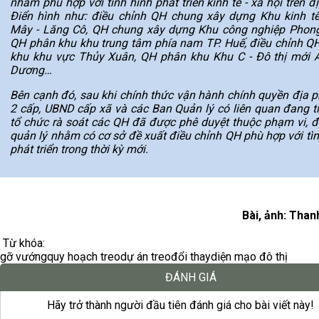
nhằm phù hợp với tình hình phát triển kinh tế - xã hội trên đ
Điển hình như: điều chỉnh QH chung xây dựng Khu kinh t
Mây - Lăng Cô, QH chung xây dựng Khu công nghiệp Phong
QH phân khu khu trung tâm phía nam TP. Huế, điều chỉnh Q
khu khu vực Thủy Xuân, QH phân khu Khu C - Đô thị mới 
Dương…
Bên cạnh đó, sau khi chính thức vận hành chính quyền địa 
2 cấp, UBND cấp xã và các Ban Quản lý có liên quan đang ti
tổ chức rà soát các QH đã được phê duyệt thuộc phạm vi, đ
quản lý nhằm có cơ sở đề xuất điều chỉnh QH phù hợp với tìn
phát triển trong thời kỳ mới.
Bài, ảnh: Tha
Từ khóa:
gỡ vướng
quy hoạch treo
dự án treo
đổi thay
diện mạo đô thị
ĐÁNH GIÁ
Hãy trở thành người đầu tiên đánh giá cho bài viết này!