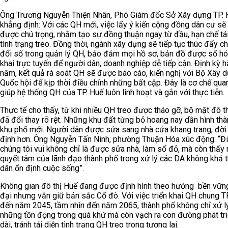
Ông Trương Nguyễn Thiện Nhân, Phó Giám đốc Sở Xây dựng TP. 
khẳng định: Với các QH mới, việc lấy ý kiến cộng đồng dân cư sẽ
được chú trọng, nhằm tạo sự đồng thuận ngay từ đầu, hạn chế tái
tình trạng treo. Đồng thời, ngành xây dựng sẽ tiếp tục thúc đẩy c
đổi số trong quản lý QH, bảo đảm mọi hồ sơ, bản đồ được số hó
khai trực tuyến để người dân, doanh nghiệp dễ tiếp cận. Định kỳ 
năm, kết quả rà soát QH sẽ được báo cáo, kiến nghị với Bộ Xây 
Quốc hội để kịp thời điều chỉnh những bất cập. Đây là cơ chế quan
giúp hệ thống QH của TP. Huế luôn linh hoạt và gắn với thực tiễn.
Thực tế cho thấy, từ khi nhiều QH treo được tháo gỡ, bộ mặt đô t
đã đổi thay rõ rệt. Những khu đất từng bỏ hoang nay dần hình thà
khu phố mới. Người dân được sửa sang nhà cửa khang trang, đời
định hơn. Ông Nguyễn Tấn Ninh, phường Thuận Hóa xúc động: “Đ
chúng tôi vui không chỉ là được sửa nhà, làm sổ đỏ, mà còn thấy 
quyết tâm của lãnh đạo thành phố trong xử lý các DA không khả t
dân ổn định cuộc sống”.
Không gian đô thị Huế đang được định hình theo hướng bền vững
đại nhưng vẫn giữ bản sắc Cố đô. Với việc triển khai QH chung T
đến năm 2045, tầm nhìn đến năm 2065, thành phố không chỉ xử 
những tồn đọng trong quá khứ mà còn vạch ra con đường phát tri
dài, tránh tái diễn tình trạng QH treo trong tương lai.