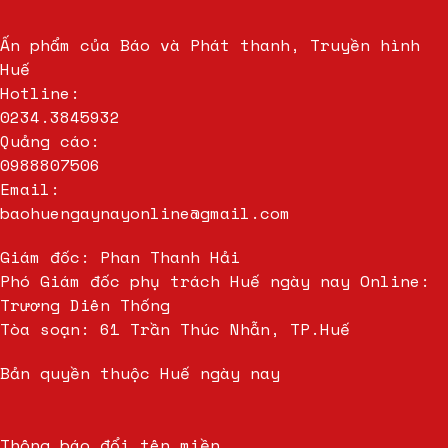
Ấn phẩm của Báo và Phát thanh, Truyền hình
Huế
Hotline:
0234.3845932
Quảng cáo:
0988807506
Email:
baohuengaynayonline@gmail.com
Giám đốc: Phan Thanh Hải
Phó Giám đốc phụ trách Huế ngày nay Online:
Trương Diên Thống
Tòa soạn: 61 Trần Thúc Nhẫn, TP.Huế
Bản quyền thuộc Huế ngày nay
Thông báo đổi tên miền