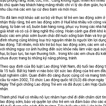
đậu phộng rang, xoài, cóc, mít... Cũng không ngạc nhiên khi nhiề
bị chủ quán hay khách hàng mắng nhiếc chí vì lý do đơn giản, họ
nhu cầu mà các em lại cứ đeo bám và mời mọc.
Tôi đã làm một khảo sát sơ bộ về thực tế trẻ em lao động sớm ở
nhận thấy rằng, trẻ em lao động sớm ở Huế khá nhiều với công vi
dạng, từ bán vé số, buôn bán hàng rong, phục vụ trong các nhà h
giải khát và có cả ở làng nghề thủ công. Hoàn cảnh gia đình khó 
buộc các em phải sớm bươn chải để nuôi sống bản thân và trợ gi
đình nhưng cũng không loại trừ nguyên nhân bị người lớn lợi dụn
lao động. Tất nhiên, mỗi khi trẻ bỏ học lao động sớm, các em sẽ
với những nguy cơ ảnh hưởng đến sức khỏe nếu làm việc quá sức
hại, bị bạo lực, tai nạn thương tích… trong khi các em chưa đủ kiế
chưa được trang bị những kỹ năng phòng, tránh.
Theo quy định của Bộ luật Lao động Việt Nam, độ tuổi lao động tố
là 15 tuổi. Bất kỳ hành vi nào bóc lột sức lao động của trẻ em đề
luật nghiêm cấm. Quan điểm đó càng được củng cố và mang tính
cầu từ năm 2002, Tổ chức Lao động quốc tế (ILO) đã chọn ngày 1
Ngày Thế giới chống Lao động Trẻ em và đã được Liên Hợp Quố
nhận.
Thành phố Huế có nhiều nỗ lực nhằm hạn chế đi đến chấm dứt tìn
lao động sớm, bảo vệ quyền lợi cho trẻ em và đảm bảo cho các 