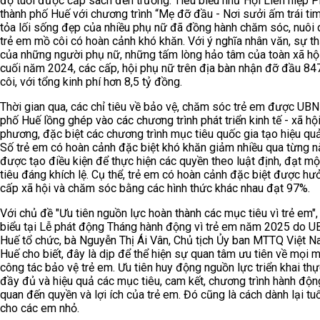
độ tuổi được cắp sách đến trường. Tiêu biểu như Hội Liên hiệp 
thành phố Huế với chương trình “Mẹ đỡ đầu - Nơi sưởi ấm trái tim”
tỏa lối sống đẹp của nhiều phụ nữ đã đồng hành chăm sóc, nuô
trẻ em mồ côi có hoàn cảnh khó khăn. Với ý nghĩa nhân văn, sự 
của những người phụ nữ, những tấm lòng hảo tâm của toàn xã hội
cuối năm 2024, các cấp, hội phụ nữ trên địa bàn nhận đỡ đầu 84
côi, với tổng kinh phí hơn 8,5 tỷ đồng.
Thời gian qua, các chỉ tiêu về bảo vệ, chăm sóc trẻ em được UB
phố Huế lồng ghép vào các chương trình phát triển kinh tế - xã hộ
phương, đặc biệt các chương trình mục tiêu quốc gia tạo hiệu quả 
Số trẻ em có hoàn cảnh đặc biệt khó khăn giảm nhiều qua từng n
được tạo điều kiện để thực hiện các quyền theo luật định, đạt mộ
tiêu đáng khích lệ. Cụ thể, trẻ em có hoàn cảnh đặc biệt được hư
cấp xã hội và chăm sóc bằng các hình thức khác nhau đạt 97%.
Với chủ đề "Ưu tiên nguồn lực hoàn thành các mục tiêu vì trẻ em",
biểu tại Lễ phát động Tháng hành động vì trẻ em năm 2025 do U
Huế tổ chức, bà Nguyễn Thị Ái Vân, Chủ tịch Ủy ban MTTQ Việt N
Huế cho biết, đây là dịp để thể hiện sự quan tâm ưu tiên về mọi 
công tác bảo vệ trẻ em. Ưu tiên huy động nguồn lực triển khai thự
đầy đủ và hiệu quả các mục tiêu, cam kết, chương trình hành động
quan đến quyền và lợi ích của trẻ em. Đó cũng là cách dành lại tuổ
cho các em nhỏ.