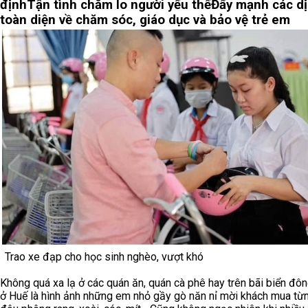
định
Tận tình chăm lo người yếu thế
Đẩy mạnh các dị
toàn diện về chăm sóc, giáo dục và bảo vệ trẻ em
Trao xe đạp cho học sinh nghèo, vượt khó
Không quá xa lạ ở các quán ăn, quán cà phê hay trên bãi biển đô
ở Huế là hình ảnh những em nhỏ gầy gò năn nỉ mời khách mua từ