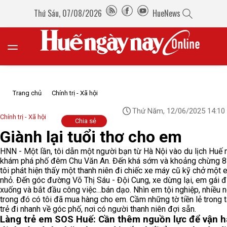
Thứ Sáu, 07/08/2026
HueNews
Trang chủ
Chính trị - Xã hội
Thứ Năm, 12/06/2025 14:10
Chính trị - Xã hội
Chia sẻ
Giành lại tuổi thơ cho em
HNN - Một lần, tôi dẫn một người bạn từ Hà Nội vào du lịch Huế
khám phá phố đêm Chu Văn An. Đến khá sớm và khoảng chừng 8 g
tôi phát hiện thấy một thanh niên đi chiếc xe máy cũ kỹ chở một 
nhỏ. Đến góc đường Võ Thị Sáu - Đội Cung, xe dừng lại, em gái 
xuống và bắt đầu công việc…bán dạo. Nhìn em tội nghiệp, nhiều 
trong đó có tôi đã mua hàng cho em. Cầm những tờ tiền lẻ trong t
trẻ đi nhanh về góc phố, nơi có người thanh niên đợi sẵn.
Làng trẻ em SOS Huế: Cần thêm nguồn lực để vận 