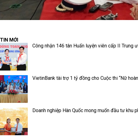
TIN MỚI
Công nhận 146 tân Huấn luyện viên cấp II Trung 
VietinBank tài trợ 1 tỷ đồng cho Cuộc thi “Nữ ho
Doanh nghiệp Hàn Quốc mong muốn đầu tư khu phứ