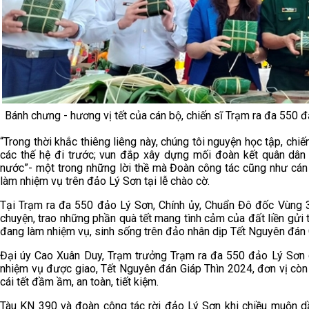
Bánh chưng - hương vị tết của cán bộ, chiến sĩ Trạm ra đa 550 
“Trong thời khắc thiêng liêng này, chúng tôi nguyện học tập, chi
các thế hệ đi trước; vun đắp xây dựng mối đoàn kết quân dân m
nước”- một trong những lời thề mà Đoàn công tác cũng như cán 
làm nhiệm vụ trên đảo Lý Sơn tại lễ chào cờ.
Tại Trạm ra đa 550 đảo Lý Sơn, Chính ủy, Chuẩn Đô đốc Vùng 
chuyện, trao những phần quà tết mang tình cảm của đất liền gửi t
đang làm nhiệm vụ, sinh sống trên đảo nhân dịp Tết Nguyên đán 
Đại úy Cao Xuân Duy, Trạm trưởng Trạm ra đa 550 đảo Lý Sơn 
nhiệm vụ được giao, Tết Nguyên đán Giáp Thìn 2024, đơn vị còn
cái tết đầm ầm, an toàn, tiết kiệm.
Tàu KN 390 và đoàn công tác rời đảo Lý Sơn khi chiều muộn 