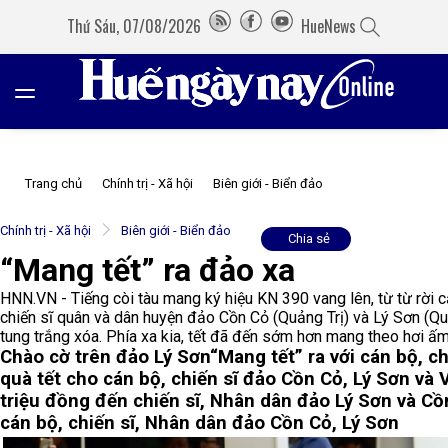
Thứ Sáu, 07/08/2026
HueNews
Trang chủ
Chính trị - Xã hội
Biên giới - Biển đảo
Chính trị - Xã hội
Biên giới - Biển đảo
Chia sẻ
“Mang tết” ra đảo xa
HNN.VN - Tiếng còi tàu mang ký hiệu KN 390 vang lên, từ từ rời
chiến sĩ quân và dân huyện đảo Cồn Cỏ (Quảng Trị) và Lý Sơn (Q
tung trắng xóa. Phía xa kia, tết đã đến sớm hơn mang theo hơi ấm 
Chào cờ trên đảo Lý Sơn
“Mang tết” ra với cán bộ, c
quà tết cho cán bộ, chiến sĩ đảo Cồn Cỏ, Lý Sơn và
triệu đồng đến chiến sĩ, Nhân dân đảo Lý Sơn và Cồ
cán bộ, chiến sĩ, Nhân dân đảo Cồn Cỏ, Lý Sơn