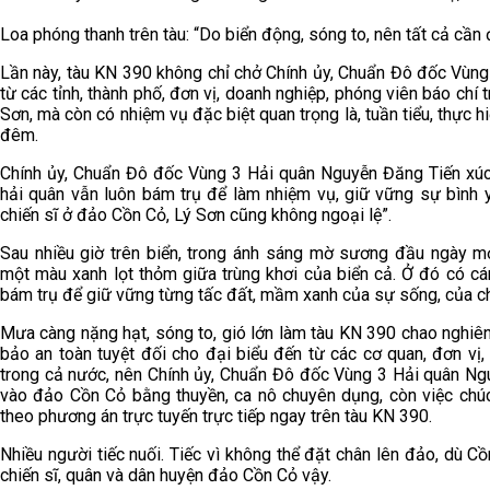
Loa phóng thanh trên tàu: “Do biển động, sóng to, nên tất cả cần 
Lần này, tàu KN 390 không chỉ chở Chính ủy, Chuẩn Đô đốc Vùn
từ các tỉnh, thành phố, đơn vị, doanh nghiệp, phóng viên báo chí
Sơn, mà còn có nhiệm vụ đặc biệt quan trọng là, tuần tiểu, thực 
đêm.
Chính ủy, Chuẩn Đô đốc Vùng 3 Hải quân Nguyễn Đăng Tiến xúc 
hải quân vẫn luôn bám trụ để làm nhiệm vụ, giữ vững sự bình y
chiến sĩ ở đảo Cồn Cỏ, Lý Sơn cũng không ngoại lệ”.
Sau nhiều giờ trên biển, trong ánh sáng mờ sương đầu ngày mớ
một màu xanh lọt thỏm giữa trùng khơi của biển cả. Ở đó có c
bám trụ để giữ vững từng tấc đất, mầm xanh của sự sống, của c
Mưa càng nặng hạt, sóng to, gió lớn làm tàu KN 390 chao nghiê
bảo an toàn tuyệt đối cho đại biểu đến từ các cơ quan, đơn vị,
trong cả nước, nên Chính ủy, Chuẩn Đô đốc Vùng 3 Hải quân Ngu
vào đảo Cồn Cỏ bằng thuyền, ca nô chuyên dụng, còn việc chúc
theo phương án trực tuyến trực tiếp ngay trên tàu KN 390.
Nhiều người tiếc nuối. Tiếc vì không thể đặt chân lên đảo, dù Cồ
chiến sĩ, quân và dân huyện đảo Cồn Cỏ vậy.