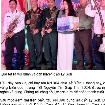
Quà tết ra với quân và dân huyện đảo Lý Sơn
Đầu dây bên kia, chỉ huy tàu KN 304 chia sẻ: “Gần 1 tháng nay,
vùng biển quê hương. Tết Nguyên đán Giáp Thìn 2024, được ngh
nghĩa vô cùng. Chúng tôi càng nỗ lực hơn nữa để hoàn thành xuất
Sau một đêm dài trên biển, tàu KN 390 cũng đã đến Lý Sơn. L
không quá náo nhiệt. Để lên được đảo Lý Sơn, chúng tôi được c