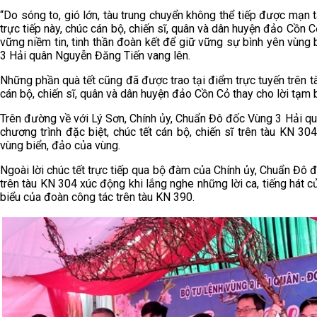
“Do sóng to, gió lớn, tàu trung chuyển không thể tiếp được mạn 
trực tiếp này, chúc cán bộ, chiến sĩ, quân và dân huyện đảo Cồn 
vững niềm tin, tinh thần đoàn kết để giữ vững sự bình yên vùng
3 Hải quân Nguyễn Đăng Tiến vang lên.
Những phần quà tết cũng đã được trao tại điểm trực tuyến trên tà
cán bộ, chiến sĩ, quân và dân huyện đảo Cồn Cỏ thay cho lời tạm b
Trên đường về với Lý Sơn, Chính ủy, Chuẩn Đô đốc Vùng 3 Hải q
chương trình đặc biệt, chúc tết cán bộ, chiến sĩ trên tàu KN 3
vùng biển, đảo của vùng.
Ngoài lời chúc tết trực tiếp qua bộ đàm của Chính ủy, Chuẩn Đô 
trên tàu KN 304 xúc động khi lắng nghe những lời ca, tiếng hát 
biểu của đoàn công tác trên tàu KN 390.