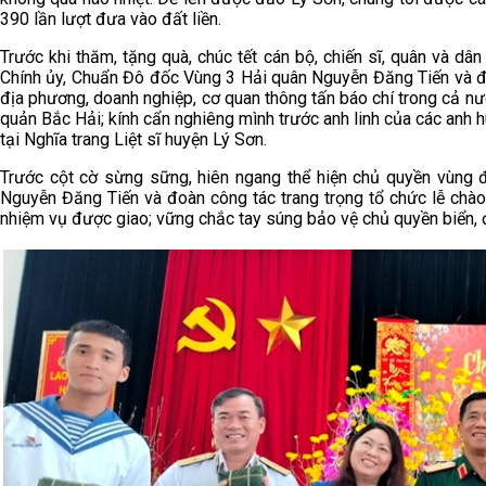
390 lần lượt đưa vào đất liền.
Trước khi thăm, tặng quà, chúc tết cán bộ, chiến sĩ, quân và d
Chính ủy, Chuẩn Đô đốc Vùng 3 Hải quân Nguyễn Đăng Tiến và đo
địa phương, doanh nghiệp, cơ quan thông tấn báo chí trong cả n
quản Bắc Hải; kính cẩn nghiêng mình trước anh linh của các anh 
tại Nghĩa trang Liệt sĩ huyện Lý Sơn.
Trước cột cờ sừng sững, hiên ngang thể hiện chủ quyền vùng 
Nguyễn Đăng Tiến và đoàn công tác trang trọng tổ chức lễ chào
nhiệm vụ được giao; vững chắc tay súng bảo vệ chủ quyền biển, 