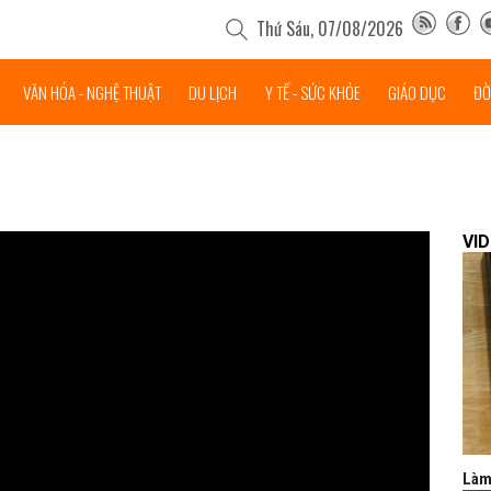
Thứ Sáu, 07/08/2026
VĂN HÓA - NGHỆ THUẬT
DU LỊCH
Y TẾ - SỨC KHỎE
GIÁO DỤC
ĐỜ
VI
Làm