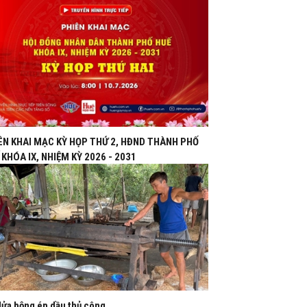
ÊN KHAI MẠC KỲ HỌP THỨ 2, HĐND THÀNH PHỐ
 KHÓA IX, NHIỆM KỲ 2026 - 2031
lửa bộng ép dầu thủ công