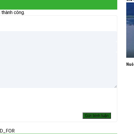
 thành công.
Nuô
ED_FOR