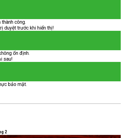
 thành công.
 duyệt trước khi hiển thị!
không ổn định.
ại sau!
hực bảo mật.
ng 2