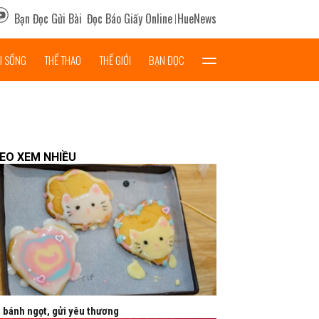
Bạn Đọc Gửi Bài
Đọc Báo Giấy Online
HueNews
I SỐNG
THỂ THAO
THẾ GIỚI
BẠN ĐỌC
DEO XEM NHIỀU
 bánh ngọt, gửi yêu thương