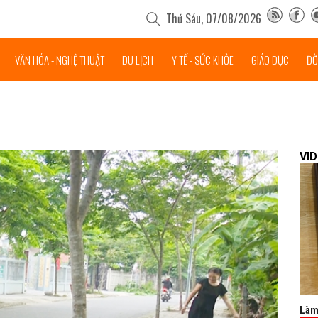
Thứ Sáu, 07/08/2026
VĂN HÓA - NGHỆ THUẬT
DU LỊCH
Y TẾ - SỨC KHỎE
GIÁO DỤC
ĐỜ
VI
Làm