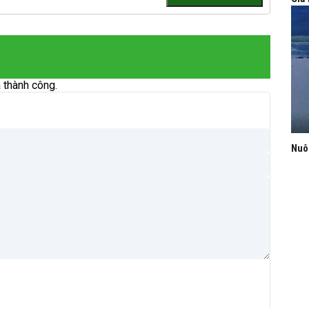
 thành công.
Nuô