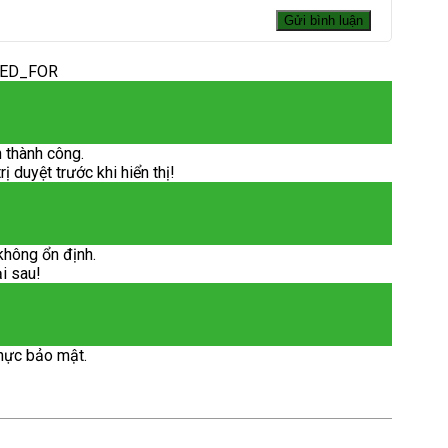
DED_FOR
 thành công.
 duyệt trước khi hiển thị!
không ổn định.
ại sau!
hực bảo mật.