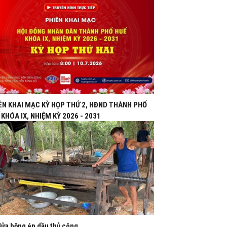
ÊN KHAI MẠC KỲ HỌP THỨ 2, HĐND THÀNH PHỐ
 KHÓA IX, NHIỆM KỲ 2026 - 2031
lửa bộng ép dầu thủ công