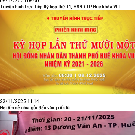
08/12/2025 08:00
Truyền hình trực tiếp Kỳ họp thứ 11, HĐND TP Huế khóa VIII
22/11/2025 11:14
Hơi ấm sẻ chia gửi đến vùng rốn lũ