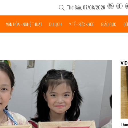
Thứ Sáu, 07/08/2026
VĂN HÓA - NGHỆ THUẬT
DU LỊCH
Y TẾ - SỨC KHỎE
GIÁO DỤC
ĐỜ
VI
Làm