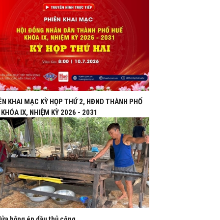
ÊN KHAI MẠC KỲ HỌP THỨ 2, HĐND THÀNH PHỐ
 KHÓA IX, NHIỆM KỲ 2026 - 2031
lửa bộng ép dầu thủ công