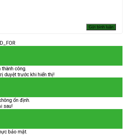
ED_FOR
 thành công.
 duyệt trước khi hiển thị!
không ổn định.
ại sau!
hực bảo mật.