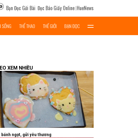
Bạn Đọc Gửi Bài
Đọc Báo Giấy Online
HueNews
I SỐNG
THỂ THAO
THẾ GIỚI
BẠN ĐỌC
DEO XEM NHIỀU
 bánh ngọt, gửi yêu thương